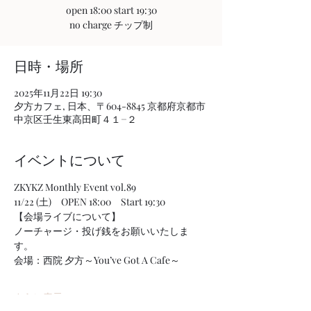
open 18:00 start 19:30
no charge チップ制
日時・場所
2025年11月22日 19:30
夕方カフェ, 日本、〒604-8845 京都府京都市
中京区壬生東高田町４１−２
イベントについて
ZKYKZ Monthly Event vol.89 
11/22 (土)　OPEN 18:00　Start 19:30 
【会場ライブについて】 
ノーチャージ・投げ銭をお願いいたしま
す。 
会場：西院 夕方～You’ve Got A Cafe～ 
さらに表示