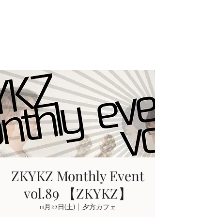
AKIHIRO KAJIWARA
Acoustic & Electric Guitarist
in KYOTO, JAPAN
ZKYKZ Monthly Event
vol.89 【ZKYKZ】
11月22日(土)
  |  
夕方カフェ