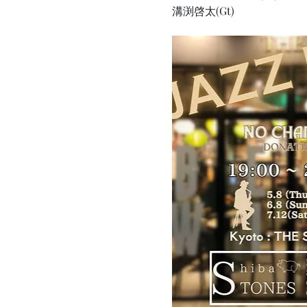
溝渕啓太(Gt)