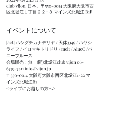
club vijon, 日本、〒550-0014 大阪府大阪市西
区北堀江１丁目２２−３ マインズ北堀江 B1F
イベントについて
[act] ハシグチカナデリヤ / 天体3349 / ハヤシ
ライフ / イロマキトリドリ / melt / AiueO /バ
ニーブルース
会場販売：無　(問)北堀江club vijon 06-
6539-7411 info@vijon.jp
〒550-0014 大阪府大阪市西区北堀江1-22 マ
インズ北堀江B1
<ライブにお越しの方へ>
※100名限定名のスタンディングライブにな
っております。
入場チケットは基本取り置きなしTIGETと言
うサイトでまとめさせて頂きます。
https://tiget.net/
さらに表示