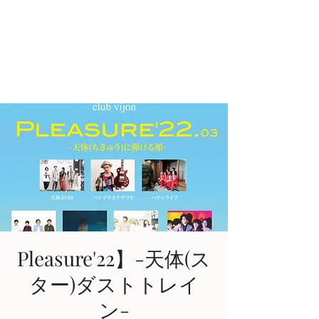
AKIHIRO KAJIWARA
Acoustic & Electric Guitarist
in KYOTO, JAPAN
Pleasure'22】-天体(ス
ター)ダストトレイ
ン-