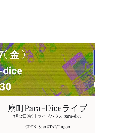
AKIHIRO KAJIWARA
Acoustic & Electric Guitarist
in KYOTO, JAPAN
扇町Para-Diceライブ
7月17日(金)
  |  
ライブハウス para-dice
OPEN 18:30 START 19:00