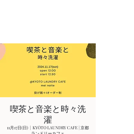
AKIHIRO KAJIWARA
Acoustic & Electric Guitarist
in KYOTO, JAPAN
喫茶と音楽と時々洗
濯
11月17日(日)
  |  
KYŌTO LAUNDRY CAFE | 京都
ランドリーカフェ