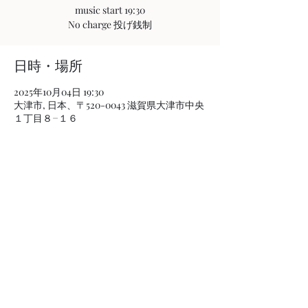
music start 19:30
No charge 投げ銭制
日時・場所
2025年10月04日 19:30
大津市, 日本、〒520-0043 滋賀県大津市中央
１丁目８−１６
このイベントをシェア
京都を拠点に活動するギタリスト、カジワラ
アキヒロの情報を発信するページです。