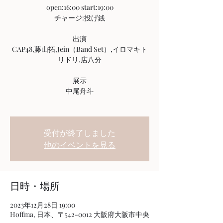
open:16:00 start:19:00
チャージ:投げ銭
出演
CAP48,藤山拓,Jein（Band Set）,イロマキト
リドリ,店八分
展示
中尾舟斗
受付が終了しました
他のイベントを見る
日時・場所
2023年12月28日 19:00
Hoffma, 日本、〒542-0012 大阪府大阪市中央