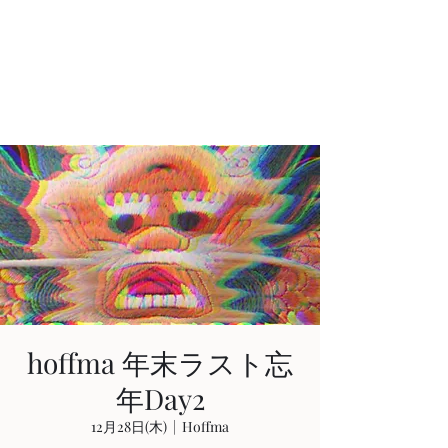
AKIHIRO KAJIWARA
Acoustic & Electric Guitarist
in KYOTO, JAPAN
hoffma 年末ラスト忘
年Day2
12月28日(木)
  |  
Hoffma