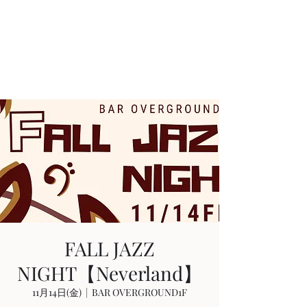
AKIHIRO KAJIWARA
Acoustic & Electric Guitarist
in KYOTO, JAPAN
FALL JAZZ
NIGHT【Neverland】
11月14日(金)
  |  
BAR OVERGROUND1F