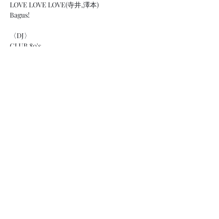
LOVE LOVE LOVE(寺井,澤本)
Bagus!
〈DJ〉
CLUB 80's
さらに表示
このイベントをシェア
京都を拠点に活動するギタリスト、カジワラ
アキヒロの情報を発信するページです。