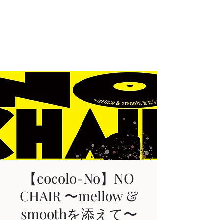
AKIHIRO KAJIWARA
Acoustic & Electric Guitarist
in KYOTO, JAPAN
【cocolo-No】NO
CHAIR 〜mellow &
smoothを添えて〜