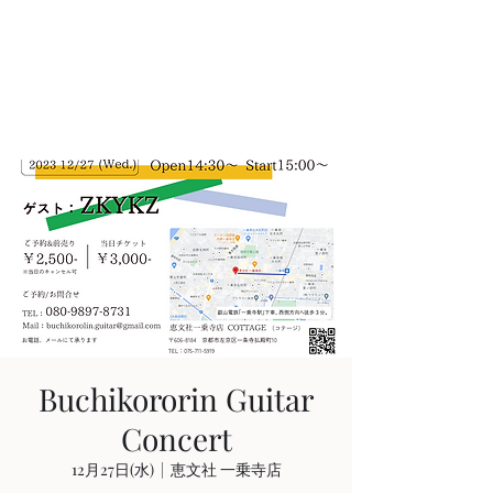
AKIHIRO KAJIWARA
Acoustic & Electric Guitarist
in KYOTO, JAPAN
Buchikororin Guitar
Concert
12月27日(水)
  |  
恵文社 一乗寺店